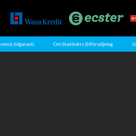
Svensk bilgaranti
Om Skattkärrs Bilförsäljning
G