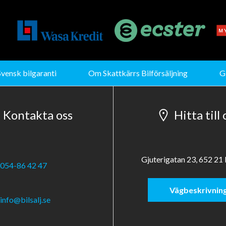
Svensk bilgaranti
Om Skattkärrs Bilförsäljning
G
Kontakta oss
Hitta till 
Gjuterigatan 23, 652 21 
054-86 42 47
Vägbeskrivnin
info@bilsalj.se