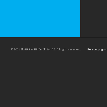
© 2026 Skattkärrs Bilförsäljning AB. All rights reserved.
Personuppgifts