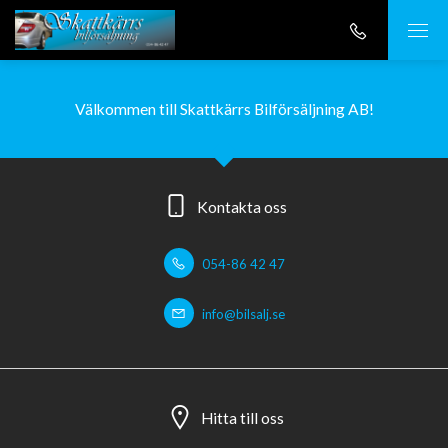
Välkommen till Skattkärrs Bilförsäljning AB!
Kontakta oss
054-86 42 47
info@bilsalj.se
Hitta till oss