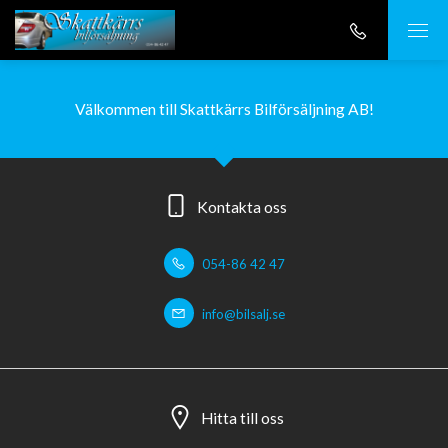
Välkommen till Skattkärrs Bilförsäljning AB!
Kontakta oss
054-86 42 47
info@bilsalj.se
Hitta till oss