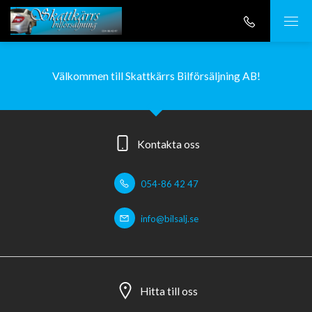
Välkommen till Skattkärrs Bilförsäljning AB!
Kontakta oss
054-86 42 47
info@bilsalj.se
Hitta till oss